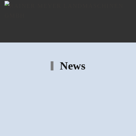
Garantiert die besten
Lösungen!
Wir fertigen nach Maß, ganz im Sinne des Kunden.
Sprechen Sie uns an und profitieren Sie von unserer
News
langjährigen Erfahrung!